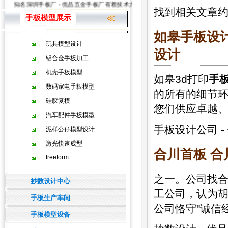
知名深圳手板厂 - 优品五金手板厂有着技术力量雄厚的手板加工、手板模型制造
找到相关文章约1
手板模型展示
如皋
手板
设
玩具模型设计
设计
铝合金手板加工
机壳手板模型
如皋3d打印
手
数码家电手板模型
的所有的细节
硅胶复模
您们供应卓越
汽车配件手板模型
手板设计公司
-
泥样公仔模型设计
激光快速成型
合川首板 合
freeform
之一。公司找
抄数设计中心
工公司，认为
手板生产车间
公司恪守"诚信
手板模型设备