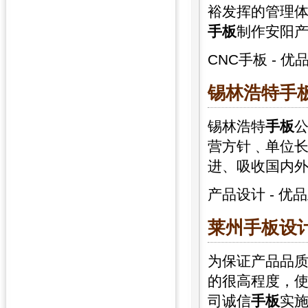
裕发挥的管理体
手板
制作安阳
CNC手板
-
优
锡林浩特
手
锡林浩特
手板
公
营方针﹑单位
进、吸收国内
产品设计
-
优品
莱州
手板
设
为保证产品品
的很高程度，
司诚信
手板
实施