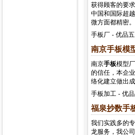
获得顾客的要
中国和国际超
微方面都精密
手板厂
-
优品五
南京
手板
模
南京
手板
模型
的信任，本企
络化建立做出
手板加工
-
优品
福泉抄数
手
我们实践多的
龙服务，我公