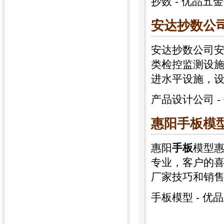
抄数
-
优品五金
安达抄数公司
安达抄数公司安
类检控监测设
进水平设施，
产品设计公司
-
惠阳
手板
模
惠阳
手板
模型
专业，客户的
厂家技巧和销
手板模型
-
优品