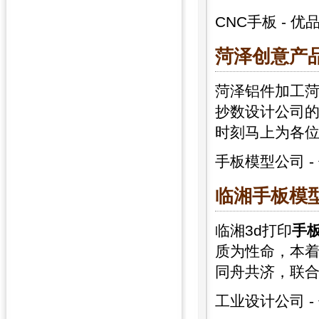
CNC手板
-
优
菏泽创意产品
菏泽铝件加工菏
抄数设计公司
时刻马上为各
手板模型公司
-
临湘
手板
模
临湘3d打印
手
质为性命，本
同舟共济，联
工业设计公司
-