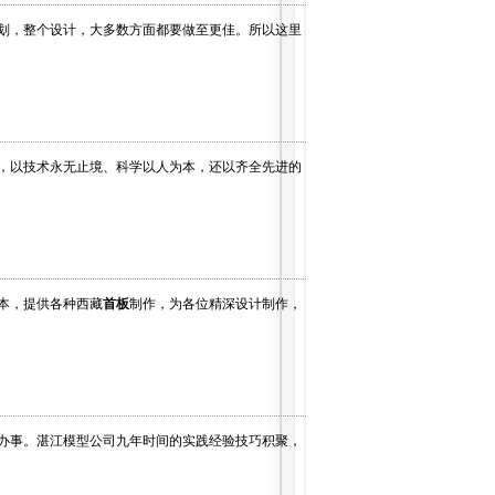
划，整个设计，大多数方面都要做至更佳。所以这里
，以技术永无止境、科学以人为本，还以齐全先进的
本，提供各种西藏
首板
制作，为各位精深设计制作，
办事。湛江模型公司九年时间的实践经验技巧积聚，