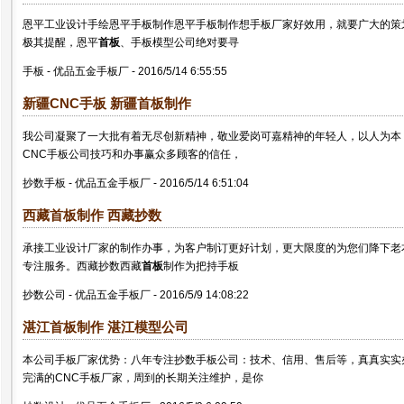
恩平工业设计手绘恩平手板制作恩平手板制作想手板厂家好效用，就要广大的策
极其提醒，恩平
首板
、手板模型公司绝对要寻
手板
-
优品五金手板厂
-
2016/5/14 6:55:55
新疆CNC手板 新疆
首板
制作
我公司凝聚了一大批有着无尽创新精神，敬业爱岗可嘉精神的年轻人，以人为本
CNC手板公司技巧和办事赢众多顾客的信任，
抄数手板
-
优品五金手板厂
-
2016/5/14 6:51:04
西藏
首板
制作 西藏抄数
承接工业设计厂家的制作办事，为客户制订更好计划，更大限度的为您们降下老
专注服务。西藏抄数西藏
首板
制作为把持手板
抄数公司
-
优品五金手板厂
-
2016/5/9 14:08:22
湛江
首板
制作 湛江模型公司
本公司手板厂家优势：八年专注抄数手板公司：技术、信用、售后等，真真实实
完满的CNC手板厂家，周到的长期关注维护，是你