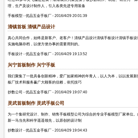
理，生产及设计制作人，引入各类先进专用装备
手板模型
-
优品五金手板厂
-
2016/4/29 20:01:39
清镇
首板
清镇产品设计
真心共同合作，始终是新客户、老客户！清镇产品设计清镇手板设计清镇手板设
实施电脑存档，以便方便办事的需要用到的。
手板设计
-
优品五金手板厂
-
2016/4/29 19:13:52
兴宁
首板
制作 兴宁手板
我们聚集了一批具备创新精神，爱厂如家精神的年青人，以人为本，以以发展新
板厂技术和服务赢广大顾客的信赖，依托技巧
抄数公司
-
优品五金手板厂
-
2016/4/29 19:07:40
灵武
首板
制作 灵武手板公司
为一个集研究设计、制作、销售手板模型公司为综合的专业手板模型厂家单位。
新一马当先和科学遥遥领先，以原创的设计制
抄数设计
-
优品五金手板厂
-
2016/4/29 19:04:43