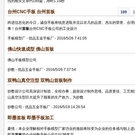
找到相关文章约189篇，用时1.19秒
技术力量雄厚的手板加工、手板模型制造等实力；承接手板模型、手板加工、五金手板
台州CNC手板 台州
首板
189
1
跨进信息化的今日，诚信手板将锐意进取并且以非凡的品质、杰出的荣誉、合理
事！台州
首板
台州CNC手板公司的工业设计
手板模型厂
-
优品五金手板厂
-
2016/5/26 7:41:05
佛山快速成型 佛山
首板
佛山手板模型公司
抄数
-
优品五金手板厂
-
2016/5/26 7:37:54
双鸭山真空注型 双鸭山
首板
制作
抄数设计公司高深设计制造，全程办事，超前设计制作思维。品质更佳、工艺精湛
山真空注型巨大提升了顾客的生产效力，为抄数
抄数公司
-
优品五金手板厂
-
2016/5/19 14:26:54
即墨
首板
即墨手板加工
豪情：本企业理解相对手板模型厂家功业的激励将转变为企业的任务感与朝上进
即墨
首板
我企业抄数手板公司实行“顾客至