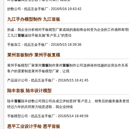
抄数公司
-
优品五金手板厂
-
2016/5/16 19:43:42
九江手办模型制作 九江
首板
热诚：我企业分析相对手板模型厂家成就的激励将会转变为企业的工作感和有理
工九江
首板
诚信手板实施“客户至上”的责任
手板加工
-
优品五金手板厂
-
2016/5/15 18:39:36
莱州
首板
制作 莱州手板复模
莱州手板模型厂家莱州
首板
制作莱州
首板
制作公司选择保持优越的合营合作关系
客户的需要制造莱州手板模型厂家，让我
产品设计公司
-
优品五金手板厂
-
2016/5/15 16:41:45
陆丰
首板
陆丰设计模型
陆丰
首板
陆丰抄数公司我公司自成立伊始坚持“客户至上﹑销售后的服务服务更优
经过六年的共同努力锐意进取，我企业持续
手板模型公司
-
优品五金手板厂
-
2016/5/14 18:48:58
恩平工业设计手绘 恩平
首板