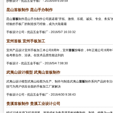
抄数设计
-
优品五金手板厂
-
2016/5/9 6:09:59
昆山
首板
制作 昆山手办制作
昆山
首板
制作昆山手办制作公司践诺着“开拓、激情、乐观、诚实、专业、务实”
经验的手板厂的制造技巧经验，成为大陆最最
手板设计公司
-
优品五金手板厂
-
2016/5/7 16:33:32
宜州
首板
宜州手板加工
宜州产品设计宜州手板加工本公司8周年，宜州
首板
惊曝价，8年正规公司:8周
临考察合作、洽谈。在技术品质性能达到的
手板设计
-
优品五金手板厂
-
2016/5/4 7:08:30
武夷山设计模型 武夷山
首板
制作
武夷山设计模型武夷山绘图为生产、制作与制造武夷山
首板
制作系列产品的专注
技巧为用户供应全面的手板加工厂家解决
手板设计公司
-
优品五金手板厂
-
2016/4/30 9:38:43
贵溪
首板
制作 贵溪工业设计公司
经过10多年突飞猛进进展，渐渐成长为集贵溪手板抄数制作、制造、销售为一