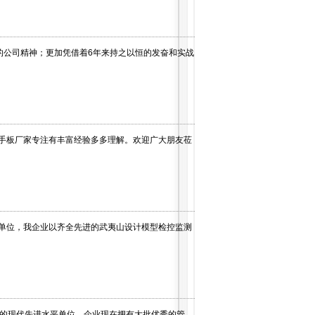
的公司精神；更加凭借着6年来持之以恒的发奋和实战
年手板厂家专注有丰富经验多多理解。欢迎广大朋友莅
单位，我企业以齐全先进的武夷山设计模型检控监测
体的现代先进水平单位。企业现在拥有大批优秀的管