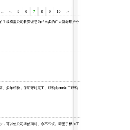
等手板业务，多年经验、工艺、价格公道。
 ...
‹‹
5
6
7
8
9
10
››
的手板模型公司收费诚意为相当多的广大新老用户办
、多年经验，保证守时完工。双鸭山cnc加工双鸭
步，可以使公司坦然面对、永不气馁。即墨手板加工