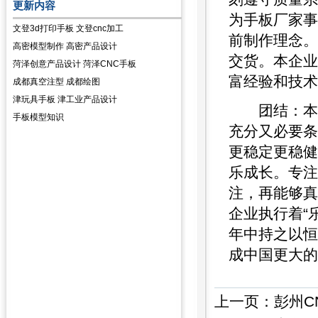
更新内容
为手板厂家事
文登3d打印手板 文登cnc加工
前制作理念。
高密模型制作 高密产品设计
交货。本企业
菏泽创意产品设计 菏泽CNC手板
富经验和技术
成都真空注型 成都绘图
津玩具手板 津工业产品设计
团结：本企
手板模型知识
充分又必要条
更稳定更稳健
乐成长。专注
注，再能够真
企业执行着“
年中持之以恒
成中国更大的
上一页：
彭州C