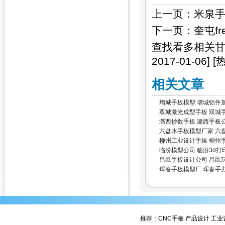
上一页：
米泉手
下一页：
奎屯f
查找看多相关
2017-01-06]
[
相关文章
增城手板模型 增城铝件
双城激光成型手板 双城
潞西抄数手板 潞西手板
六盘水手板模型厂家 六
柳州工业设计手绘 柳州
临汾模型公司 临汾3d打
昌邑手板设计公司 昌邑
珲春手板模型厂 珲春手
推荐：
CNC手板
产品设计
工业