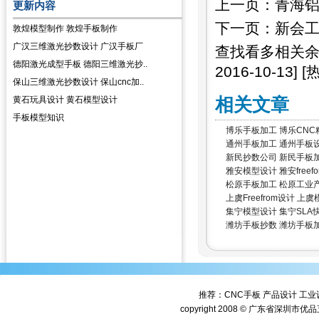
上一页：
青海铝
更新内容
下一页：
新会工
敦煌模型制作 敦煌手板制作
广汉三维激光抄数设计 广汉手板厂
查找看多相关
德阳激光成型手板 德阳三维激光抄..
2016-10-13]
[
保山三维激光抄数设计 保山cnc加..
相关文章
黄石玩具设计 黄石模型设计
手板模型知识
博乐手板加工 博乐CNC
通州手板加工 通州手板
新民抄数公司 新民手板
雅安模型设计 雅安freefo
松原手板加工 松原工业
上虞Freefrom设计 上
集宁模型设计 集宁SLA
潍坊手板抄数 潍坊手板
推荐：
CNC手板
产品设计
工业
copyright 2008 © 广东省深圳市